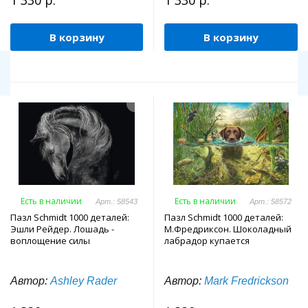
1 330 р.
1 330 р.
В корзину
В корзину
Есть в наличии
Есть в наличии
Арт.: 58543
Арт.: 58572
Пазл Schmidt 1000 деталей:
Пазл Schmidt 1000 деталей:
Эшли Рейдер. Лошадь -
М.Фредриксон. Шоколадный
воплощение силы
лабрадор купается
Автор:
Ashley Rader
Автор:
Mark Fredrickson