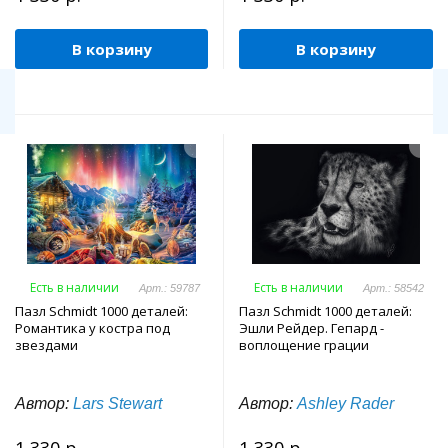
В корзину
В корзину
Есть в наличии
Есть в наличии
Арт.: 59787
Арт.: 58542
Пазл Schmidt 1000 деталей:
Пазл Schmidt 1000 деталей:
Романтика у костра под
Эшли Рейдер. Гепард -
звездами
воплощение грации
Автор:
Lars Stewart
Автор:
Ashley Rader