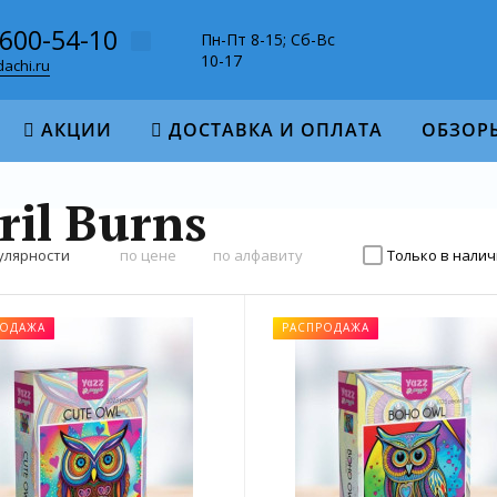
-600-54-10
Пн-Пт 8-15; Сб-Вс
10-17
achi.ru
АКЦИИ
ДОСТАВКА И ОПЛАТА
ОБЗОР
ril Burns
улярности
по цене
по алфавиту
Только в нали
РОДАЖА
РАСПРОДАЖА