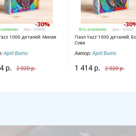
-30%
-30
 в наличии
Есть в наличии
Арт.: YZ3836
Арт.: YZ3819
Yazz 1000 деталей: Милая
Пазл Yazz 1000 деталей: Б
Сова
р:
April Burns
Автор:
April Burns
4 р.
1 414 р.
2 020 р.
2 020 р.