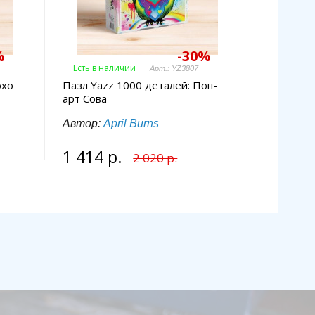
%
-30%
Есть в наличии
Арт.: YZ3807
охо
Пазл Yazz 1000 деталей: Поп-
арт Сова
Автор:
April Burns
1 414 р.
2 020 р.