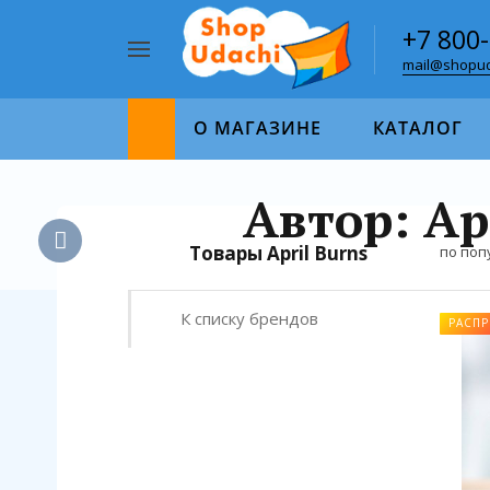
+7 800
mail@shopud
Например,
пазл
Найти
1000
О МАГАЗИНЕ
КАТАЛОГ
Автор: Ap
Товары April Burns
по поп
К списку брендов
РАСП