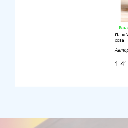
Есть
Пазл 
сова
Авто
1 41