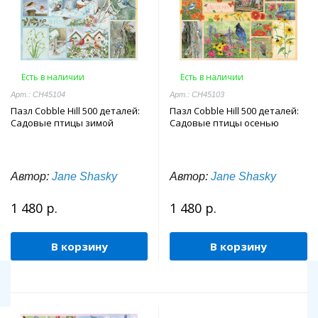
Есть в наличии
Есть в наличии
Арт.: CH45104
Арт.: CH45103
Пазл Cobble Hill 500 деталей:
Пазл Cobble Hill 500 деталей:
Садовые птицы зимой
Садовые птицы осенью
Автор:
Jane Shasky
Автор:
Jane Shasky
1 480 р.
1 480 р.
В корзину
В корзину