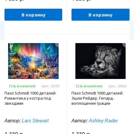
В корзину
В корзину
Есть в наличии
Есть в наличии
Арт.: 59787
Арт.: 58542
Пазл Schmidt 1000 деталей:
Пазл Schmidt 1000 деталей:
Романтика у костра под
Эшли Рейдер. Гепард -
звездами
воплощение грации
Автор:
Lars Stewart
Автор:
Ashley Rader