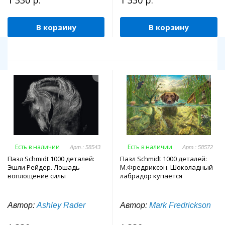
1 330 р.
1 330 р.
В корзину
В корзину
Есть в наличии
Есть в наличии
Арт.: 58543
Арт.: 58572
Пазл Schmidt 1000 деталей:
Пазл Schmidt 1000 деталей:
Эшли Рейдер. Лошадь -
М.Фредриксон. Шоколадный
воплощение силы
лабрадор купается
Автор:
Ashley Rader
Автор:
Mark Fredrickson