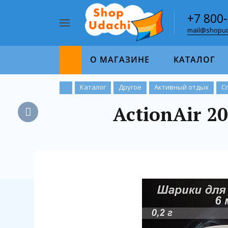
+7 800
mail@shopud
Например,
пазл
Найти
1000
О МАГАЗИНЕ
КАТАЛОГ
Каталог
Другое
Активный отдых
С
ActionAir 20