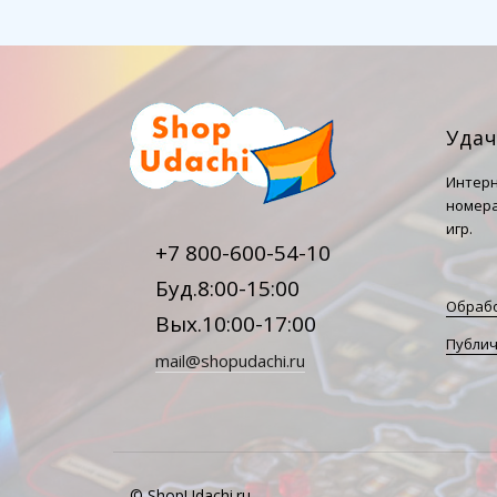
Уда
Интерн
номера
игр.
+7 800-600-54-10
Буд.8:00-15:00
Обрабо
Вых.10:00-17:00
Публич
mail@shopudachi.ru
© ShopUdachi.ru