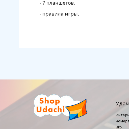
- 7 планшетов,
- правила игры.
Уда
Интерн
номера
игр.