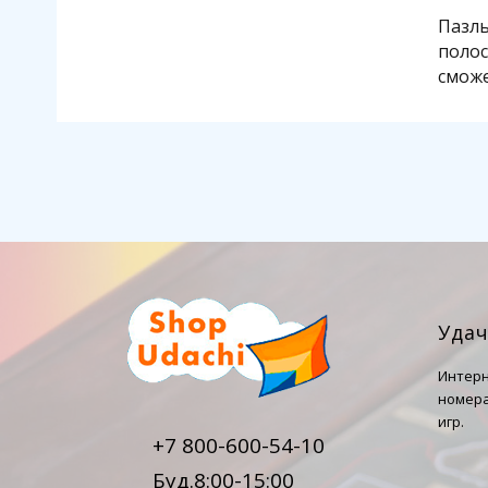
Пазлы
полос
сможе
Уда
Интерн
номера
игр.
+7 800-600-54-10
Буд.8:00-15:00