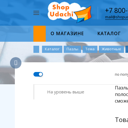
+7 800
mail@shopud
Например,
пазл
Найти
1000
О МАГАЗИНЕ
КАТАЛОГ
Каталог
Пазлы
Тема
Животные
по поп
Пазлы
На уровень выше
полос
сможе
Това