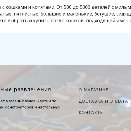
 с кошками и котятами. От 500 до 5000 деталей с мил
атые, пятнистые. Большие и маленькие, бегущие, сидящ
те выбрать и купить пазл с кошкой, подходящей именн
чные развлечения
О МАГАЗИНЕ
ет магазин пазлов, картин по
ДОСТАВКА И ОПЛАТА
м, конструкторов и настольных
КОНТАКТЫ