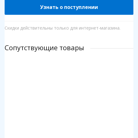
Узнать о поступлении
Скидки действительны только для интернет-магазина.
Сопутствующие товары
Клей для пазлов Step
Коврик для пазлов Step до 2000 деталей
140 р.
1 140 р.