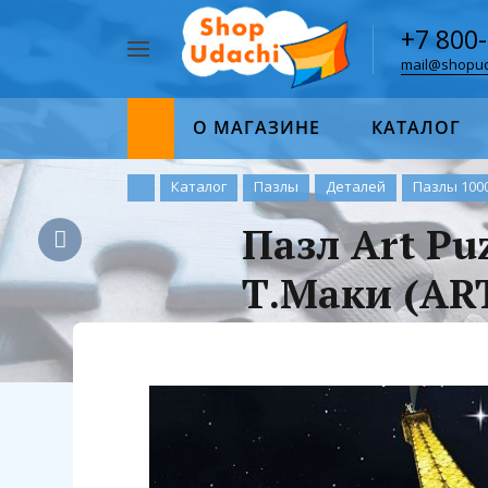
+7 800
mail@shopud
Например,
пазл
Найти
1000
О МАГАЗИНЕ
КАТАЛОГ
Каталог
Пазлы
Деталей
Пазлы 100
Пазл Art Pu
Т.Маки (ART