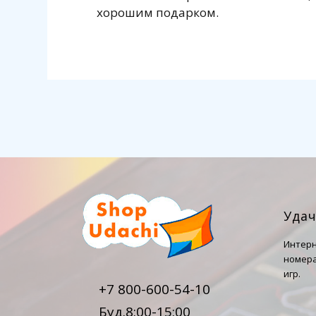
хорошим подарком.
Уда
Интерн
номера
игр.
+7 800-600-54-10
Буд.8:00-15:00