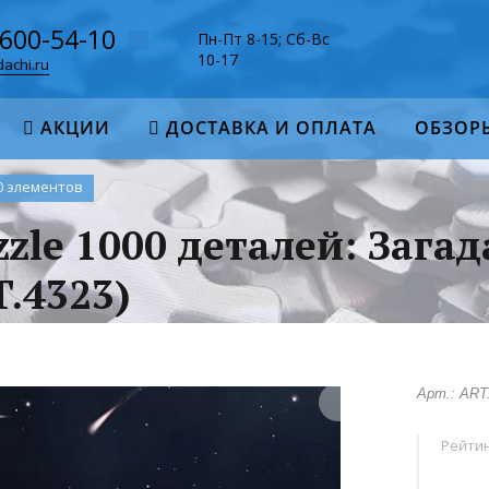
-600-54-10
Пн-Пт 8-15; Сб-Вс
10-17
achi.ru
АКЦИИ
ДОСТАВКА И ОПЛАТА
ОБЗОР
0 элементов
zzle 1000 деталей: Зага
.4323)
Арт.: ART
Рейтин