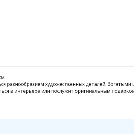
Подробнее
см.
ься разнообразием художественных деталей, богатыми ц
ться в интерьере или послужит оригинальным подарко