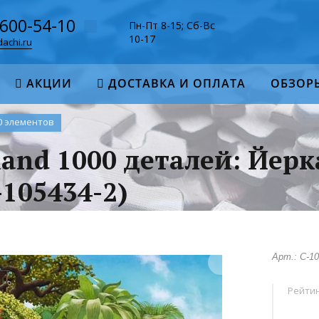
-600-54-10
Пн-Пт 8-15; Сб-Вс
10-17
achi.ru
АКЦИИ
ДОСТАВКА И ОПЛАТА
ОБЗОР
0 элементов
land 1000 деталей: Йерк
105434-2)
Арт.: C-10
Рейтин