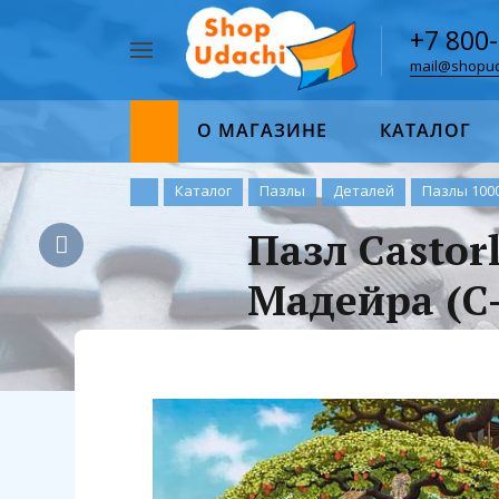
+7 800
mail@shopud
Например,
пазл
Найти
1000
О МАГАЗИНЕ
КАТАЛОГ
Каталог
Пазлы
Деталей
Пазлы 100
Пазл Castor
Мадейра (C-