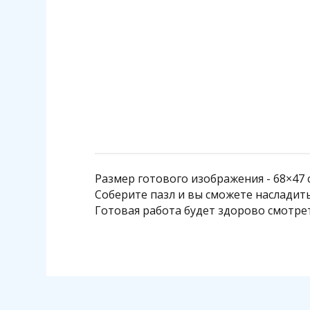
140 р.
1 140 р.
Подробнее
Размер готового изображения - 68×47 
Соберите пазл и вы сможете насладит
Готовая работа будет здорово смотре