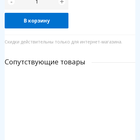
+
-
В корзину
Скидки действительны только для интернет-магазина.
Сопутствующие товары
Клей для пазлов Step
Коврик для пазлов Step до 2000 деталей