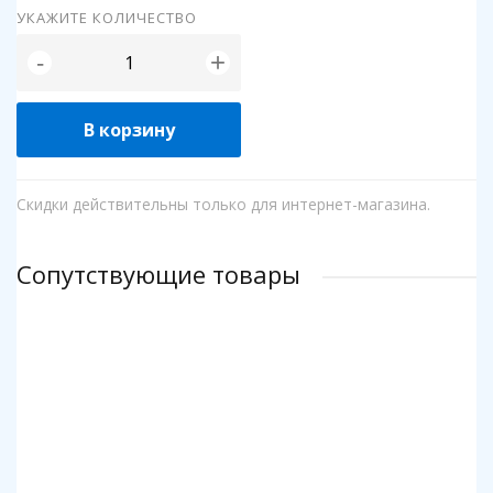
УКАЖИТЕ КОЛИЧЕСТВО
+
-
В корзину
Скидки действительны только для интернет-магазина.
Сопутствующие товары
Клей для пазлов Step
Коврик для пазлов Step до 2000 деталей