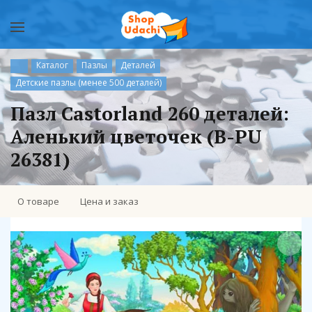
Каталог
Пазлы
Деталей
Детские пазлы (менее 500 деталей)
Пазл Castorland 260 деталей:
Аленький цветочек (B-PU
26381)
О товаре
Цена и заказ