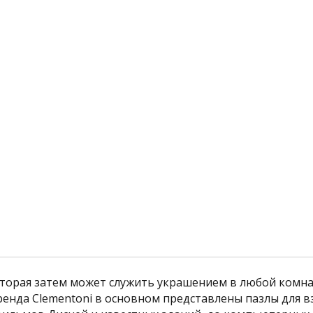
й
Подробнее
которая затем может служить украшением в любой комн
нда Clementoni в основном представлены пазлы для взр