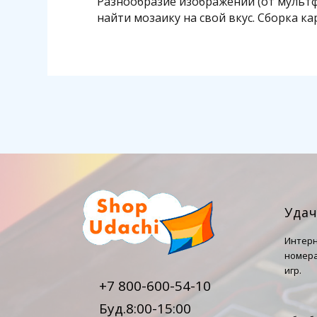
Разнообразие изображений (от мульт
найти мозаику на свой вкус. Сборка к
Уда
Интерн
номера
игр.
+7 800-600-54-10
Буд.8:00-15:00