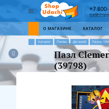
+7 800
mail@shopud
Например,
пазл
Найти
1000
О МАГАЗИНЕ
КАТАЛОГ
Каталог
Пазлы
Деталей
Пазлы 100
Пазл Clemen
(39798)