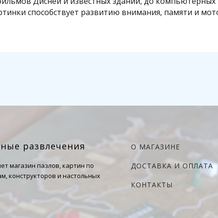
фильмов Дисней и известных зданий, до компьютерных 
артинки способствует развитию внимания, памяти и мот
чные развлечения
О МАГАЗИНЕ
ет магазин пазлов, картин по
ДОСТАВКА И ОПЛАТА
м, конструкторов и настольных
КОНТАКТЫ