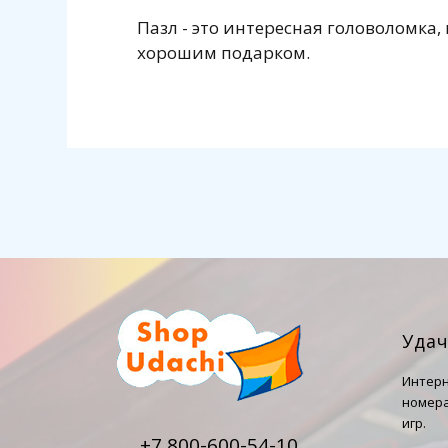
Пазл - это интересная головоломка
хорошим подарком.
Уда
Интерн
номера
игр.
+7 800-600-54-10