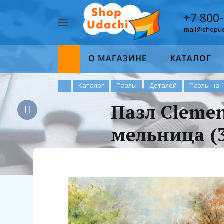
+7 800
mail@shopud
Например,
пазл
Найти
1000
О МАГАЗИНЕ
КАТАЛОГ
Каталог
Пазлы
Деталей
Пазлы на 
Пазл Clemen
мельница (