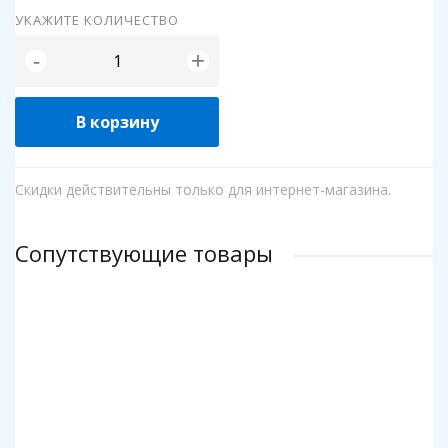
УКАЖИТЕ КОЛИЧЕСТВО
+
-
В корзину
Скидки действительны только для интернет-магазина.
Сопутствующие товары
Клей для пазлов Step
Коврик для пазлов Step до 2000 деталей