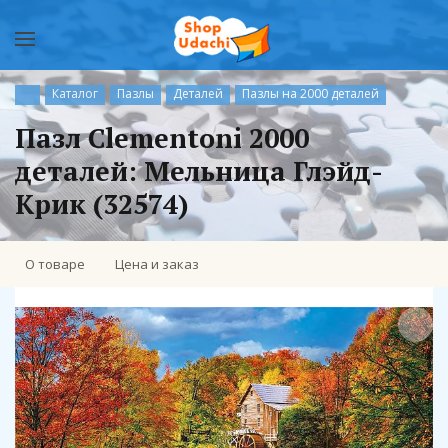
Каталог
Пазлы
Деталей
Пазлы на 2000 деталей
Пазл Clementoni 2000
деталей: Мельница Глэйд-
Крик (32574)
О товаре
Цена и заказ