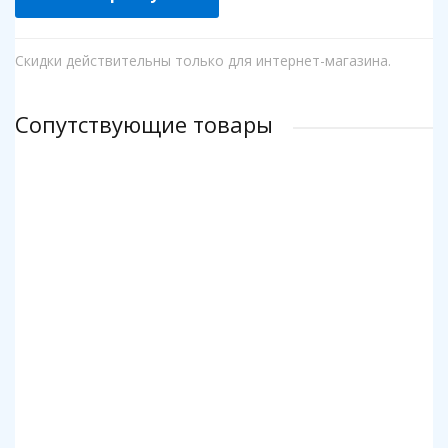
Скидки действительны только для интернет-магазина.
Сопутствующие товары
Клей для пазлов Step
Коврик для пазлов Step до 2000 деталей
140 р.
1 140 р.