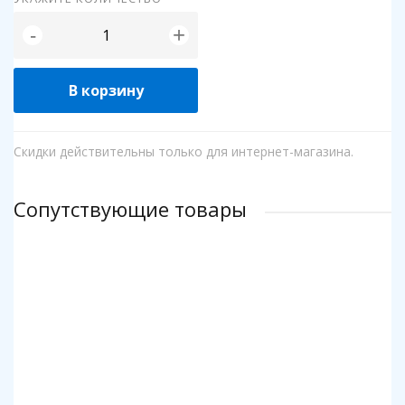
+
-
В корзину
Скидки действительны только для интернет-магазина.
Сопутствующие товары
Клей для пазлов Step
Коврик для пазлов Step до 2000 деталей