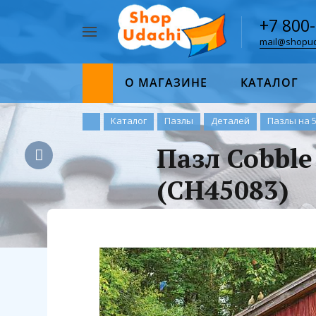
+7 800
mail@shopud
Например,
пазл
Найти
1000
О МАГАЗИНЕ
КАТАЛОГ
Каталог
Пазлы
Деталей
Пазлы на 
Пазл Cobble
(CH45083)