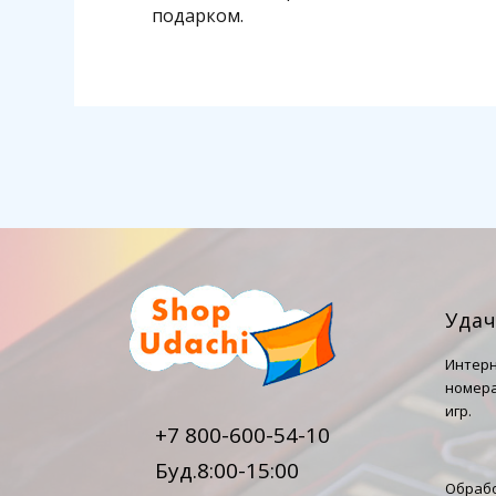
подарком.
Уда
Интерн
номера
игр.
+7 800-600-54-10
Буд.8:00-15:00
Обрабо