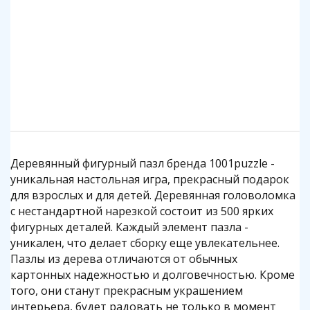
1 390 р.
1 390 р.
1 390 р.
530 р.
530 р.
330 р.
330 р.
530 р.
1 390 р.
1 390 р.
1 390 р.
1 390 р.
1 390 р.
1 390 р.
1 390 р.
1 390 р.
530 р.
1 390 р.
1 390 р.
1 390 р.
1 390 р.
1 390 р.
1 390 р.
1 390 р.
1 390 р.
1 390 р.
680 р.
530 р.
1 390 р.
1 390 р.
Подробнее
Подробнее
Подробнее
Подробнее
Подробнее
Подробнее
Подробнее
Подробнее
Подробнее
Подробнее
Подробнее
Подробнее
Подробнее
Подробнее
Подробнее
Подробнее
Подробнее
Подробнее
Подробнее
Подробнее
Подробнее
Подробнее
Подробнее
Подробнее
Подробнее
Подробнее
Подробнее
Подробнее
Подробнее
Подробнее
Деревянный фигурный пазл бренда 1001puzzle -
уникальная настольная игра, прекрасный подарок
для взрослых и для детей. Деревянная головоломка
с нестандартной нарезкой состоит из 500 ярких
фигурных деталей. Каждый элемент пазла -
уникален, что делает сборку еще увлекательнее.
Пазлы из дерева отличаются от обычных
картонных надежностью и долговечностью. Кроме
того, они станут прекрасным украшением
интерьера, будет радовать не только в момент