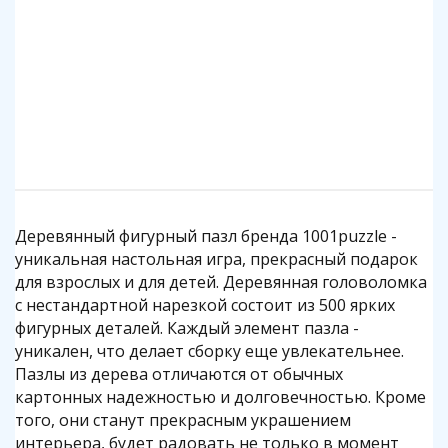
1 390 р.
1 390 р.
1 390 р.
530 р.
530 р.
330 р.
330 р.
530 р.
1 390 р.
1 390 р.
1 390 р.
1 390 р.
1 390 р.
1 390 р.
1 390 р.
1 390 р.
1 390 р.
530 р.
1 390 р.
1 390 р.
1 390 р.
1 390 р.
1 390 р.
1 390 р.
1 390 р.
1 390 р.
1 390 р.
680 р.
530 р.
1 390 р.
Подробнее
Подробнее
Подробнее
Подробнее
Подробнее
Подробнее
Подробнее
Подробнее
Подробнее
Подробнее
Подробнее
Подробнее
Подробнее
Подробнее
Подробнее
Подробнее
Подробнее
Подробнее
Подробнее
Подробнее
Подробнее
Подробнее
Подробнее
Подробнее
Подробнее
Подробнее
Подробнее
Подробнее
Подробнее
Подробнее
Деревянный фигурный пазл бренда 1001puzzle -
уникальная настольная игра, прекрасный подарок
для взрослых и для детей. Деревянная головоломка
с нестандартной нарезкой состоит из 500 ярких
фигурных деталей. Каждый элемент пазла -
уникален, что делает сборку еще увлекательнее.
Пазлы из дерева отличаются от обычных
картонных надежностью и долговечностью. Кроме
того, они станут прекрасным украшением
интерьера, будет радовать не только в момент