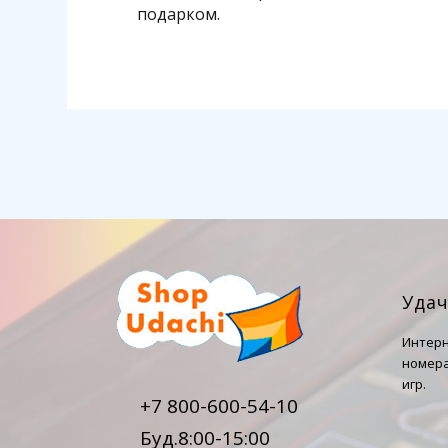
подарком.
Уда
Интерн
номера
игр.
+7 800-600-54-10
Буд.8:00-15:00