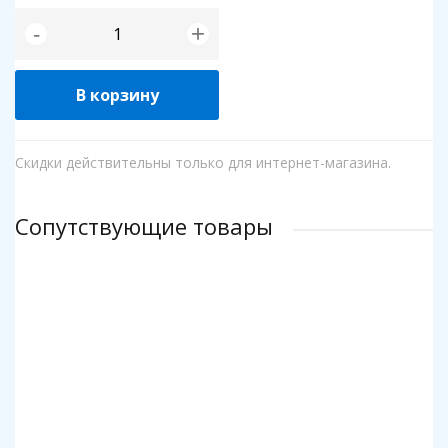
+
-
В корзину
Скидки действительны только для интернет-магазина.
Сопутствующие товары
Клей для пазлов Step
Коврик для пазлов Step до 2000 деталей