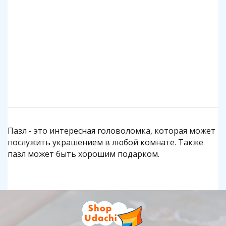
140 р.
1 140 р.
Подробнее
Подробнее
Пазл - это интересная головоломка, которая может
послужить украшением в любой комнате. Также
пазл может быть хорошим подарком.