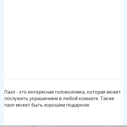
Клей для пазлов Step
Коврик для пазлов Step до 2000 деталей
140 р.
1 140 р.
Подробнее
Подробнее
Пазл - это интересная головоломка, которая может
послужить украшением в любой комнате. Также
пазл может быть хорошим подарком.