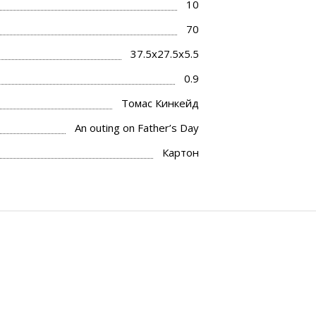
10
70
37.5x27.5x5.5
0.9
Томас Кинкейд
An outing on Father’s Day
Картон