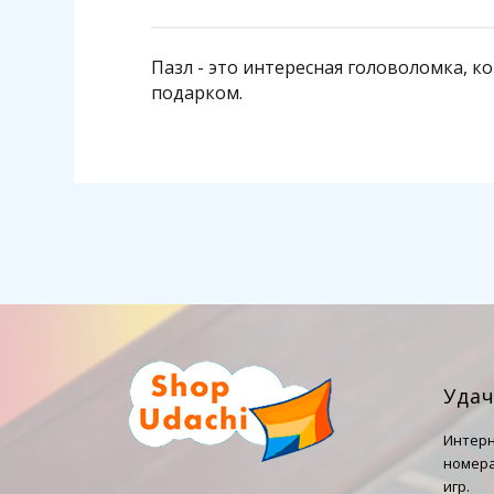
Пазл - это интересная головоломка, 
подарком.
Уда
Интерн
номера
игр.