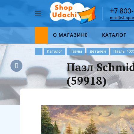
+7 800
mail@shopud
Например,
пазл
Найти
1000
О МАГАЗИНЕ
КАТАЛОГ
Каталог
Пазлы
Деталей
Пазлы 100
Пазл Schmid
(59918)