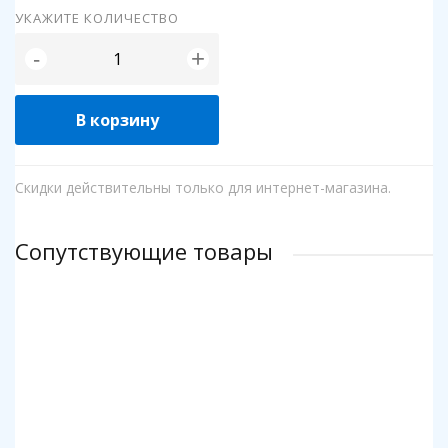
УКАЖИТЕ КОЛИЧЕСТВО
+
-
В корзину
Скидки действительны только для интернет-магазина.
Сопутствующие товары
Клей для пазлов Step
Коврик для пазлов Step до 2000 деталей