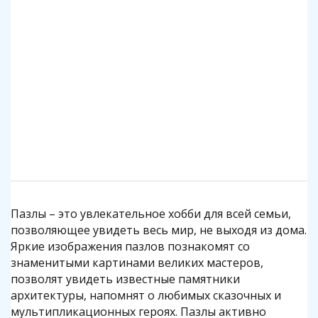
Клей для пазлов Step
Коврик для пазлов Step до 2000 деталей
140 р.
1 140 р.
Подробнее
Подробнее
Пазлы – это увлекательное хобби для всей семьи,
позволяющее увидеть весь мир, не выходя из дома.
Яркие изображения пазлов познакомят со
знаменитыми картинами великих мастеров,
позволят увидеть известные памятники
архитектуры, напомнят о любимых сказочных и
мультипликационных героях. Пазлы активно