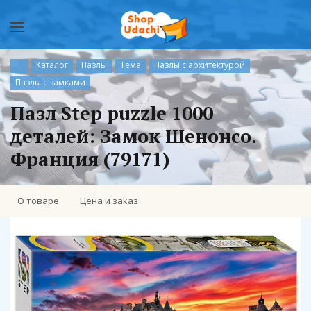
Каталог
Пазлы
Тема
Пазлы с архитектурой
Пазлы с замками
Пазл Step puzzle 1000
деталей: Замок Шенонсо.
Франция (79171)
О товаре
Цена и заказ