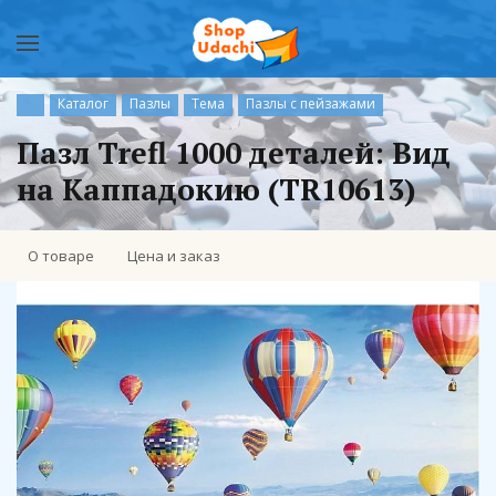
Каталог
Пазлы
Тема
Пазлы с пейзажами
Пазл Trefl 1000 деталей: Вид
на Каппадокию (TR10613)
О товаре
Цена и заказ