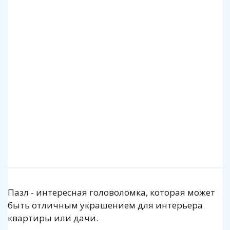
Клей для пазлов Step
Коврик для пазлов Step до 2000 деталей
140 р.
1 140 р.
Подробнее
Подробнее
Пазл - интересная головоломка, которая может
быть отличным украшением для интерьера
квартиры или дачи.