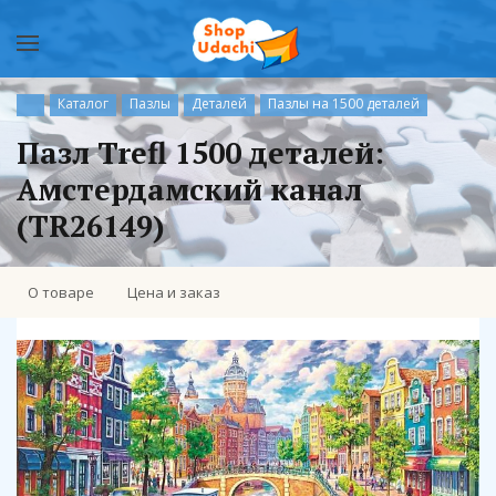
Каталог
Пазлы
Деталей
Пазлы на 1500 деталей
Пазл Trefl 1500 деталей:
Амстердамский канал
(TR26149)
О товаре
Цена и заказ