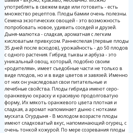
Бамия - вкусно, красиво, необычно. Можно
употреблять в свежем виде или готовить - есть
множество рецептов. Плоды бамии очень полезны.
Семена экзотических овощей - это возможность
попробовать новое, удивить соседей и друзей.
Дыня-малютка - сладкая, ароматная с легким
кисловатым привкусом. Раннеспелая (первые плоды
35 дней после всходов), урожайность - до 50 плодов
с одного растения. Гибрид тыквы и арбуза - это
уникальный овощ, который, подобно своим
«родителям», имеет съедобные части не только в
виде плодов, но и в виде цветов и завязей. Именно
от них он унаследовал свои питательные и
лечебные свойства. Плоды гибрида имеют серо-
оранжевую окраску и красивую продолговатую
форму, Их мякоть оранжевого цвета плотная и
сладкая, а аромат напоминает дыню с нотками
муската. Огурдыня - В молодом возрасте плоды
имеют сладковатый вкус, напоминающий огурец, с
очень тонкой кожурой. По мере созревания плоды