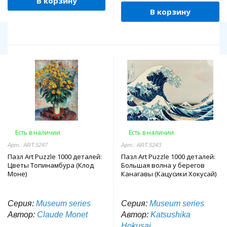
В корзину
В корзину
Есть в наличии
Есть в наличии
Арт.: ART.5247
Арт.: ART.5243
Пазл Art Puzzle 1000 деталей:
Пазл Art Puzzle 1000 деталей:
Цветы Топинамбура (Клод
Большая волна у берегов
Моне)
Канагавы (Кацусики Хокусай)
Серия:
Museum series
Серия:
Museum series
Автор:
Claude Monet
Автор:
Katsushika
Hokusai