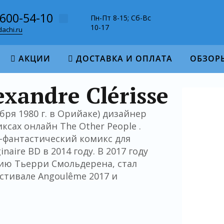
-600-54-10
Пн-Пт 8-15; Сб-Вс
10-17
achi.ru
АКЦИИ
ДОСТАВКА И ОПЛАТА
ОБЗОР
xandre Clérisse
бря 1980 г. в Орийаке) дизайнер
сах онлайн The Other People .
о-фантастический комикс для
naire BD в 2014 году. В 2017 году
арию Тьерри Смольдерена, стал
естивале Angoulême 2017 и