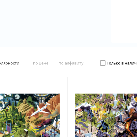
улярности
по цене
по алфавиту
Только в нали