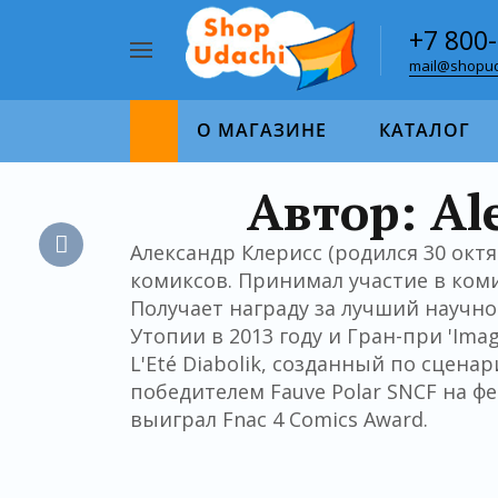
+7 800
mail@shopud
Например,
пазл
Найти
1000
О МАГАЗИНЕ
КАТАЛОГ
Автор: Ale
Александр Клерисс (родился 30 октя
комиксов. Принимал участие в комик
Получает награду за лучший научн
Утопии в 2013 году и Гран-при 'Imagi
L'Eté Diabolik, созданный по сцен
победителем Fauve Polar SNCF на ф
выиграл Fnac 4 Comics Award.