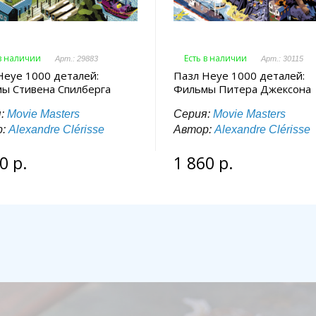
 в наличии
Есть в наличии
Арт.: 29883
Арт.: 30115
Heye 1000 деталей:
Пазл Heye 1000 деталей:
ы Стивена Спилберга
Фильмы Питера Джексона
я:
Movie Masters
Серия:
Movie Masters
р:
Alexandre Clérisse
Автор:
Alexandre Clérisse
0 р.
1 860 р.