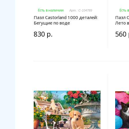
Есть в наличии
Есть 
Арт.: C-104789
Пазл Castorland 1000 деталей:
Пазл C
Бегущие по воде
Лето 
830 р.
560 