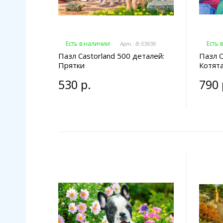
Есть в наличии
Есть 
Арт.: B-53636
Пазл Castorland 500 деталей:
Пазл C
Прятки
Котята
530 р.
790 