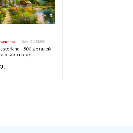
 наличии
Арт.: C-151998
astorland 1500 деталей:
одный коттедж
р.