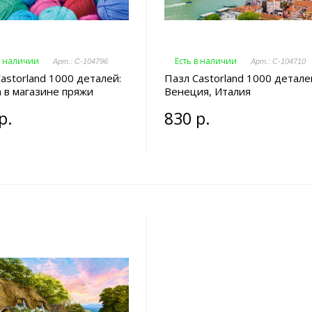
в наличии
Есть в наличии
Арт.: C-104796
Арт.: C-104710
astorland 1000 деталей:
Пазл Castorland 1000 детале
 в магазине пряжи
Венеция, Италия
р.
830 р.