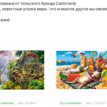
винки от польского бренда Castorland.
известные уголки мира - это и многое другое вы смож
талей.
в наличии
Есть в наличии
Арт.: B-53643
Арт.: C-104772