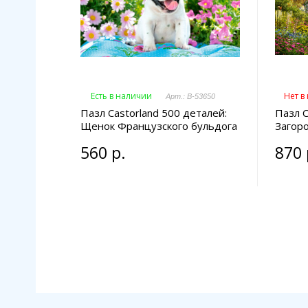
Есть в наличии
Нет в
Арт.: B-53650
Пазл Castorland 500 деталей:
Пазл C
Щенок Французского бульдога
Загор
560 р.
870 