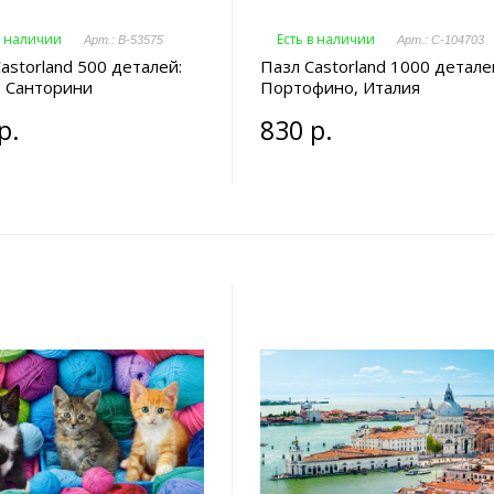
в наличии
Есть в наличии
Арт.: B-53575
Арт.: C-104703
astorland 500 деталей:
Пазл Castorland 1000 детале
в Санторини
Портофино, Италия
р.
830 р.