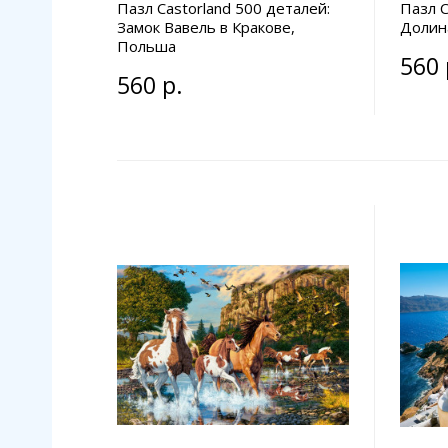
Пазл Castorland 500 деталей:
Пазл C
Замок Вавель в Кракове,
Долин
Польша
560 
560 р.