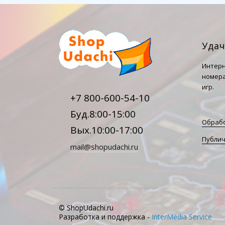
Уда
Интерн
номера
игр.
+7 800-600-54-10
Буд.8:00-15:00
Обрабо
Вых.10:00-17:00
Публич
mail@shopudachi.ru
© ShopUdachi.ru
Разработка и поддержка -
InterMedia Service