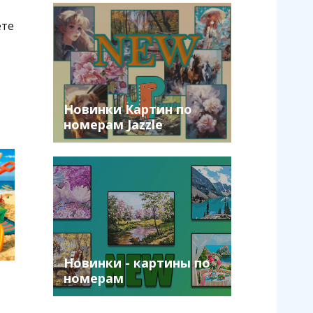
ете
Новинки Картин по
номерам Jazzle
(декабрь 2024)
Новинки - картины по
номерам