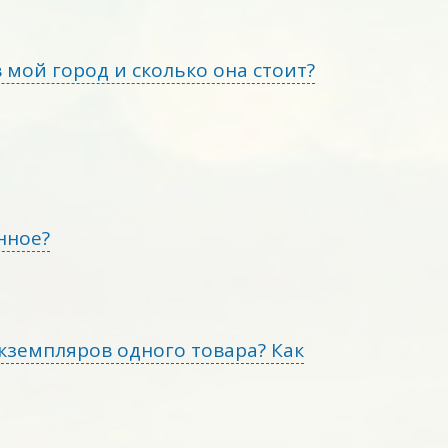
в мой город и сколько она стоит?
нное?
экземпляров одного товара? Как