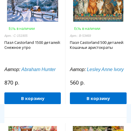
Есть в наличии
Есть в наличии
Арт.: C-151905
Арт.: B-53469
Пазл Castorland 1500 деталей:
Пазл Castorland 500 деталей:
Снежное утро
Кошачьи аристократы
Автор:
Abraham Hunter
Автор:
Lesley Anne Ivory
870 р.
560 р.
В корзину
В корзину