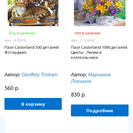
Есть в наличии
Нет в наличии
Арт.: B-53476
Арт.: C-104642
Пазл Castorland 500 деталей:
Пазл Castorland 1000 деталей:
Фотерджил
Цветы - Лилии и
колокольчики
Автор:
Geoffrey Tristram
Автор:
Марианна
Локшина
560 р.
830 р.
В корзину
Подробнее