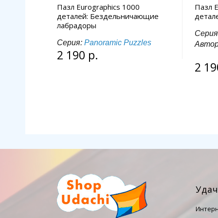
Пазл Eurographics 1000
Пазл E
деталей: Бездельничающие
детал
лабрадоры
Серия
Серия:
Panoramic Puzzles
Авто
2 190 р.
2 19
Уда
Интерн