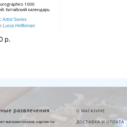
urographics 1000
ей: Китайский календарь
:
Artist Series
р:
Lucia Heffernan
0 р.
чные развлечения
О МАГАЗИНЕ
ет магазин пазлов, картин по
ДОСТАВКА И ОПЛАТА