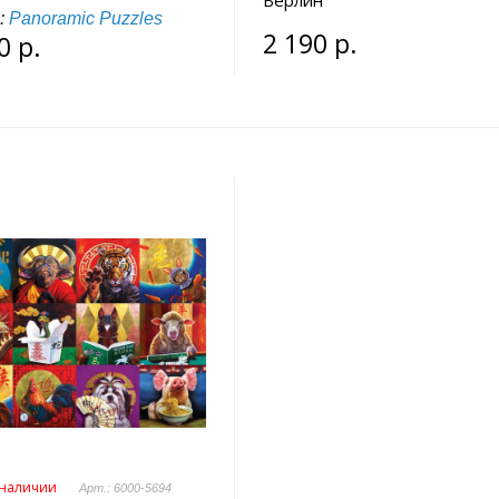
Берлин
:
Panoramic Puzzles
2 190 р.
0 р.
 наличии
Арт.: 6000-5694