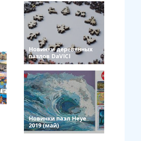
Новинки деревянных
пазлов DaVICI
Новинки пазл Heye
2019 (май)