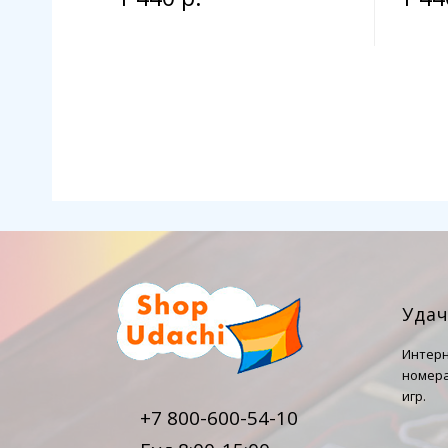
Уда
Интерн
номера
игр.
+7 800-600-54-10