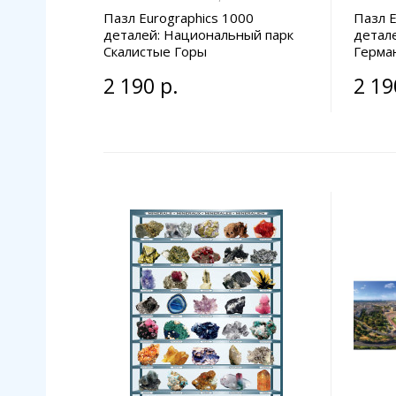
Пазл Eurographics 1000
Пазл E
деталей: Национальный парк
детал
Скалистые Горы
Герма
2 190 р.
2 19