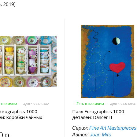
ь 2019)
в наличии
Есть в наличии
Арт.: 6000-5342
Арт.: 6000-0854
urographics 1000
Пазл Eurographics 1000
ей: Коробки чайных
деталей: Dancer II
Серия:
Fine Art Masterpieces
0 р.
Автор:
Joan Miro