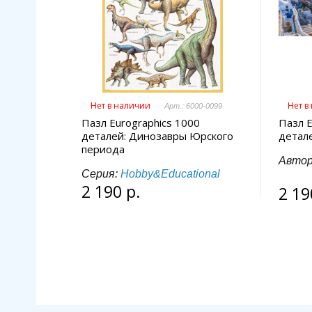
Нет в наличии
Нет в
Арт.: 6000-0099
Пазл Eurographics 1000
Пазл E
деталей: Динозавры Юрского
детал
периода
Авто
Серия:
Hobby&Educational
2 190 р.
2 19