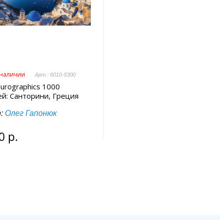
 наличии
Арт.: 6010-5300
urographics 1000
ей: Санторини, Греция
р:
Олег Гапонюк
0 р.