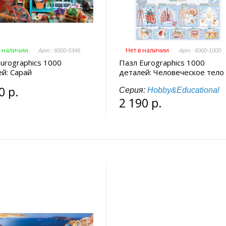
в наличии
Нет в наличии
Арт.: 6000-5346
Арт.: 6000-1000
urographics 1000
Пазл Eurographics 1000
й: Сарай
деталей: Человеческое тело
0 р.
Серия:
Hobby&Educational
2 190 р.