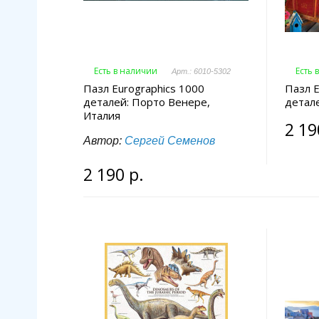
Есть в наличии
Есть 
Арт.: 6010-5302
Пазл Eurographics 1000
Пазл E
деталей: Порто Венере,
детале
Италия
2 19
Автор:
Сергей Семенов
2 190 р.