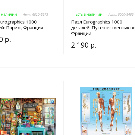
в наличии
Есть в наличии
Арт.: 6010-5373
Арт.: 6000-5466
urographics 1000
Пазл Eurographics 1000
ей: Париж, Франция
деталей: Путешественник в
Франции
0 р.
2 190 р.