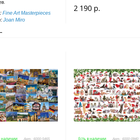
ев.
2 190 р.
:
Fine Art Masterpieces
р:
Joan Miro
0 р.
в наличии
Есть в наличии
Арт.: 6000-5465
Арт.: 6000-0940