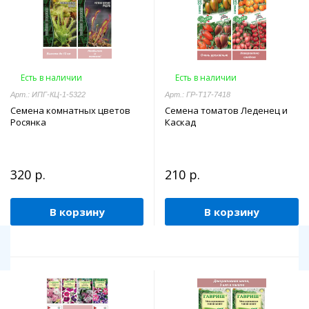
Есть в наличии
Есть в наличии
Арт.: ИПГ-КЦ-1-5322
Арт.: ГР-Т17-7418
Семена комнатных цветов
Семена томатов Леденец и
Росянка
Каскад
320 р.
210 р.
В корзину
В корзину