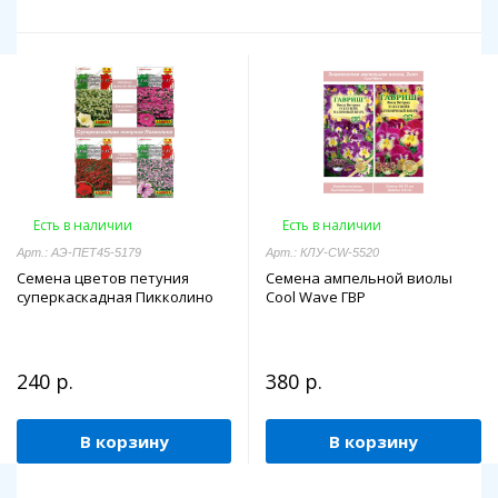
Есть в наличии
Есть в наличии
Арт.: АЭ-ПЕТ45-5179
Арт.: КЛУ-CW-5520
Семена цветов петуния
Семена ампельной виолы
суперкаскадная Пикколино
Cool Wave ГВР
240 р.
380 р.
В корзину
В корзину