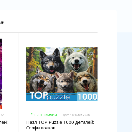
чии
Есть в наличии
512
Арт.: Ф1000-7730
лей:
Пазл TOP Puzzle 1000 деталей:
Селфи волков