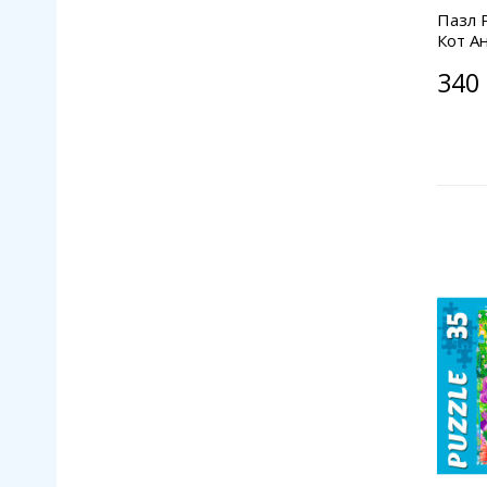
Пазл 
Кот А
340 