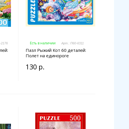
Есть в наличии
-2176
Арт.: П60-6311
лей:
Пазл Рыжий Кот 60 деталей:
Полет на единороге
130 р.