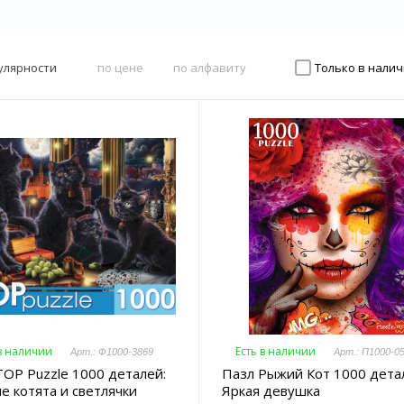
улярности
по цене
по алфавиту
Только в нали
 в наличии
Есть в наличии
Арт.: Ф1000-3869
Арт.: П1000-0
TOP Puzzle 1000 деталей:
Пазл Рыжий Кот 1000 дета
е котята и светлячки
Яркая девушка