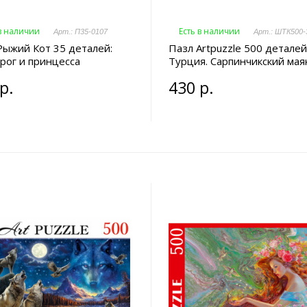
 в наличии
Есть в наличии
Арт.: П35-0107
Арт.: ШТК500-
Рыжий Кот 35 деталей:
Пазл Artpuzzle 500 деталей
рог и принцесса
Турция. Сарпинчикский мая
р.
430 р.