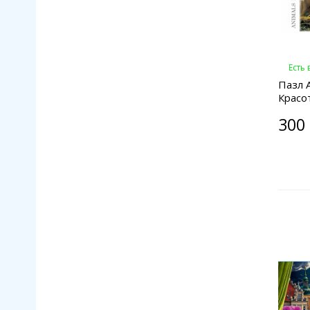
Есть
Пазл A
Красо
300 