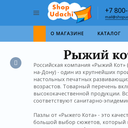
+7 800
mail@shopud
Например,
пазл
Найти
1000
О МАГАЗИНЕ
КАТАЛОГ
Рыжий ко
Российская компания «Рыжий Кот» (о
на-Дону) - один из крупнейших пр
настольных печатных развивающих 
возрастов. Товарный перечень вкл
высококачественной продукции. В
соответствуют санитарно-эпидеми
Пазлы от «Рыжего Кота» - это каче
большой выбор сюжетов, который 