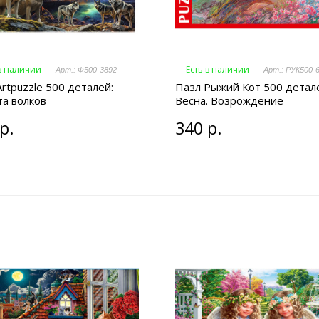
 в наличии
Есть в наличии
Арт.: Ф500-3892
Арт.: РУК500-
rtpuzzle 500 деталей:
Пазл Рыжий Кот 500 детал
та волков
Весна. Возрождение
р.
340 р.