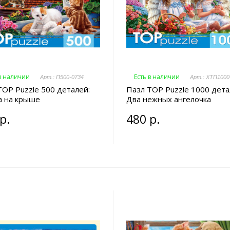
 в наличии
Есть в наличии
Арт.: П500-0734
Арт.: ХТП1000
TOP Puzzle 500 деталей:
Пазл TOP Puzzle 1000 дета
а на крыше
Два нежных ангелочка
р.
480 р.