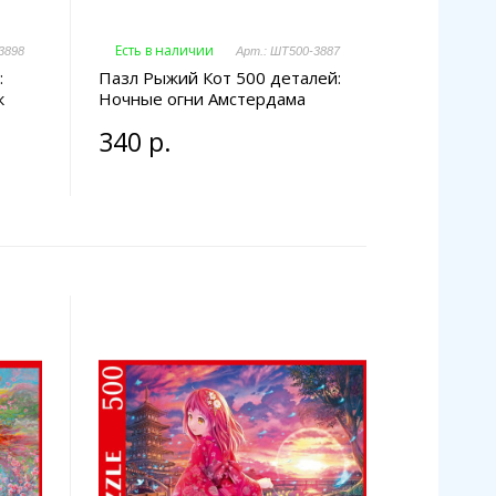
Есть в наличии
3898
Арт.: ШТ500-3887
:
Пазл Рыжий Кот 500 деталей:
к
Ночные огни Амстердама
340 р.