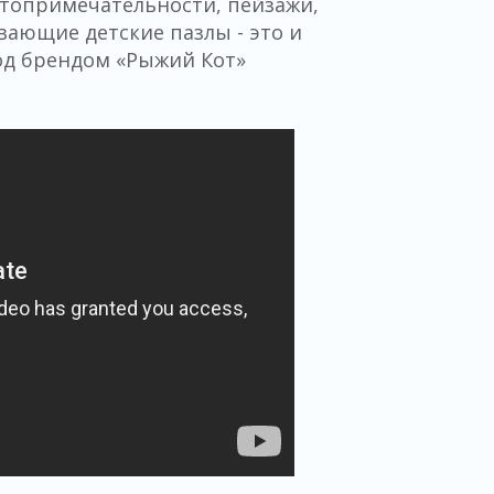
остопримечательности, пейзажи,
вающие детские пазлы - это и
од брендом «Рыжий Кот»