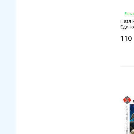
Есть
Пазл 
Едино
110 