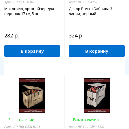
Арт.: ЛР-МОТ-6046
Арт.: ЛР-ДЕК-4752
Мотовило, органайзер для
Декор Рамка Бабочка 3
веревок 17 см, 5 шт
линии, черный
282 р.
324 р.
В корзину
В корзину
Есть в наличии
Есть в наличии
Арт.: ЛР-ЯЩ-СЕМ-5124
Арт.: ЛР-ЯЩ-СЕМ-5131