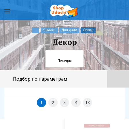
Каталог
Для дачи
Декор
Декор
Постеры
Подбор по параметрам
1
2
3
4
18