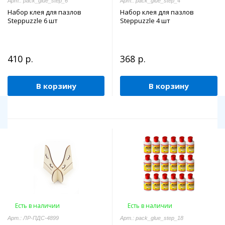
Арт.: pack_glue_step_6
Арт.: pack_glue_step_4
Набор клея для пазлов
Набор клея для пазлов
Steppuzzle 6 шт
Steppuzzle 4 шт
410 р.
368 р.
В корзину
В корзину
Есть в наличии
Есть в наличии
Арт.: ЛР-ПДС-4899
Арт.: pack_glue_step_18