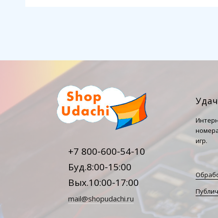
Уда
Интерн
номера
игр.
+7 800-600-54-10
Буд.8:00-15:00
Обрабо
Вых.10:00-17:00
Публич
mail@shopudachi.ru