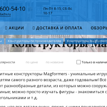
-600-54-10
Пн-Пт 8-15; Сб-Вс
10-17
achi.ru
АКЦИИ
ДОСТАВКА И ОПЛАТА
ОБЗОР
Конструкторы Ma
ры
Конструкторы по производителям
Конструкторы Magformer
улярности
по цене
по новизне
Только в налич
итные конструкторы Magformers - уникальные игруш
етям самого разного возраста, даже годовалым! Всё
ят разнообразные детали, из которых можно сооруж
мные; можно просто изучать фигуры - знакомиться 
угольниками и т.д.
ое, что все детали очень яркие, с ними понравится