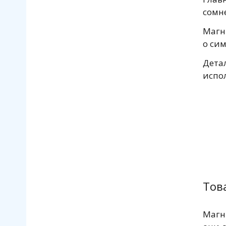
сомн
Магн
о си
Детал
испо
Това
Магн