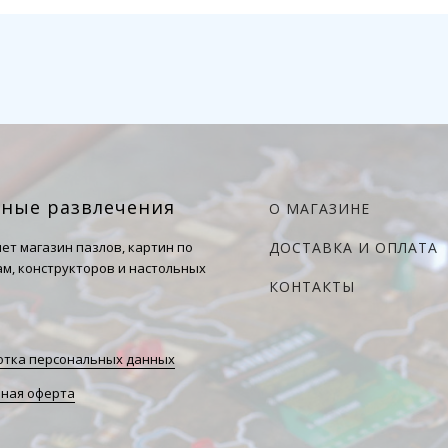
чные развлечения
О МАГАЗИНЕ
ет магазин пазлов, картин по
ДОСТАВКА И ОПЛАТА
м, конструкторов и настольных
КОНТАКТЫ
тка персональных данных
ная оферта