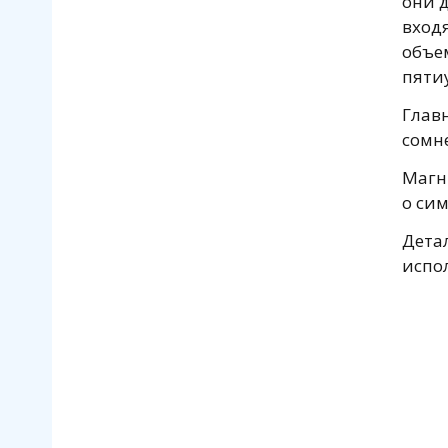
они д
вход
объе
пяти
Главн
сомн
Магн
о си
Детал
испо