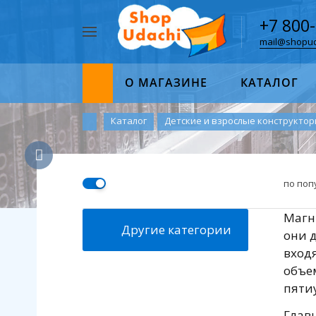
+7 800
mail@shopud
Например,
пазл
Найти
1000
О МАГАЗИНЕ
КАТАЛОГ
Каталог
Детские и взрослые конструкто
по поп
Магн
Другие категории
они д
вход
объе
пяти
Главн