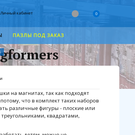
Личный кабинет
0
Ы
ПАЗЛЫ ПОД ЗАКАЗ
gformers
s
ии
ки на магнитах, так как подходят
 потому, что в комплект таких наборов
ать различные фигуры - плоские или
с треугольниками, квадратами,
 работать детям, можно не