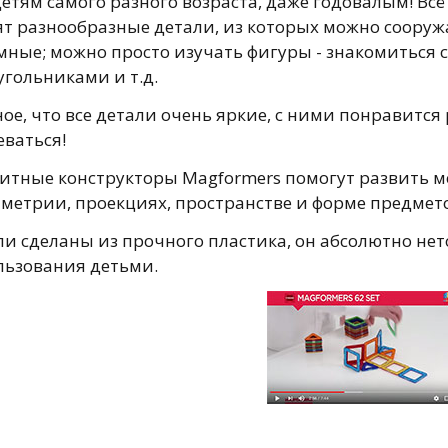
етям самого разного возраста, даже годовалым! Всё
ят разнообразные детали, из которых можно сооруж
мные; можно просто изучать фигуры - знакомиться 
угольниками и т.д.
ое, что все детали очень яркие, с ними понравится
еваться!
итные конструкторы Magformers помогут развить м
мметрии, проекциях, пространстве и форме предмет
и сделаны из прочного пластика, он абсолютно нет
льзования детьми.