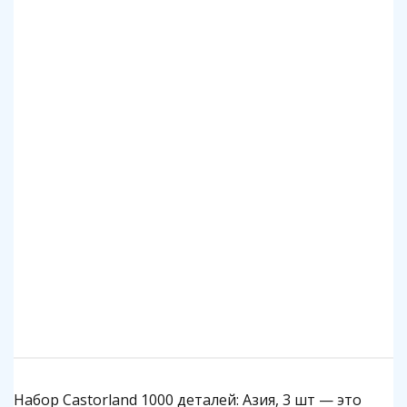
Клей для пазлов Step
Коврик для пазлов Step до 2000 деталей
140 р.
1 140 р.
Подробнее
Подробнее
Набор Castorland 1000 деталей: Азия, 3 шт — это