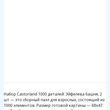
Клей для пазлов Step
Коврик для пазлов Step до 2000 деталей
140 р.
1 140 р.
Подробнее
Подробнее
Набор Castorland 1000 деталей: Эйфелева башня, 2
шт — это сборный пазл для взрослых, состоящий из
1000 элементов. Размер готовой картины — 68x47