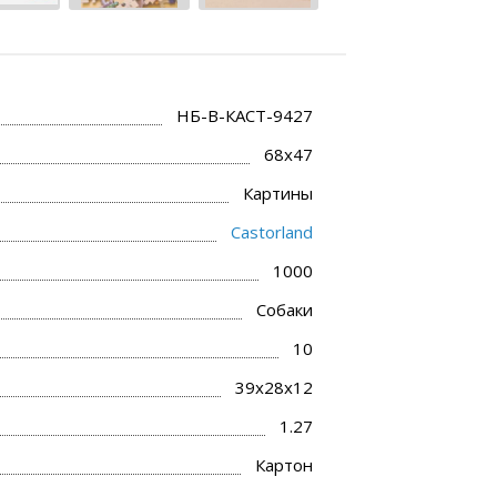
НБ-В-КАСТ-9427
68x47
Картины
Castorland
1000
Собаки
10
39х28х12
1.27
Картон