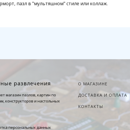
рморт, пазл в "мультяшном" стиле или коллаж.
чные развлечения
О МАГАЗИНЕ
ет магазин пазлов, картин по
ДОСТАВКА И ОПЛАТА
м, конструкторов и настольных
КОНТАКТЫ
тка персональных данных