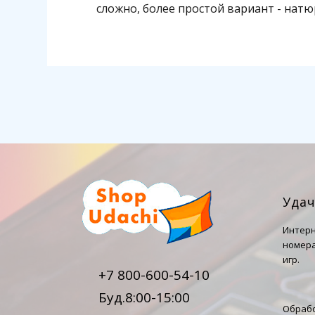
сложно, более простой вариант - натю
Уда
Интерн
номера
игр.
+7 800-600-54-10
Буд.8:00-15:00
Обрабо