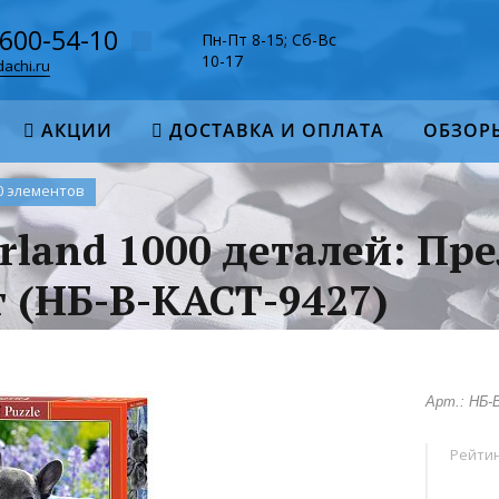
-600-54-10
Пн-Пт 8-15; Сб-Вс
10-17
achi.ru
АКЦИИ
ДОСТАВКА И ОПЛАТА
ОБЗОР
0 элементов
rland 1000 деталей: Пр
 (НБ-В-КАСТ-9427)
Арт.: НБ-
Рейтин