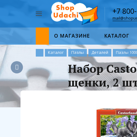
+7 800
mail@shopud
Например,
пазл
Найти
1000
О МАГАЗИНЕ
КАТАЛОГ
Каталог
Пазлы
Деталей
Пазлы 100
Набор Casto
щенки, 2 шт