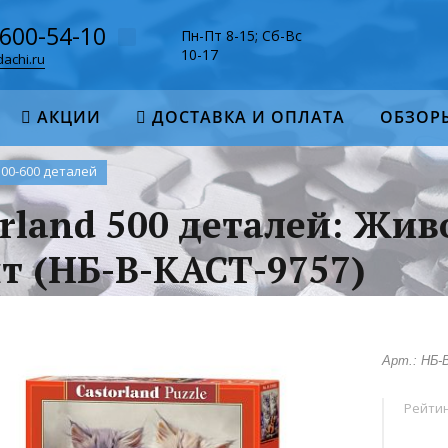
-600-54-10
Пн-Пт 8-15; Сб-Вс
10-17
achi.ru
АКЦИИ
ДОСТАВКА И ОПЛАТА
ОБЗОР
500-600 деталей
rland 500 деталей: Жи
т (НБ-В-КАСТ-9757)
Арт.: НБ-
Рейтин