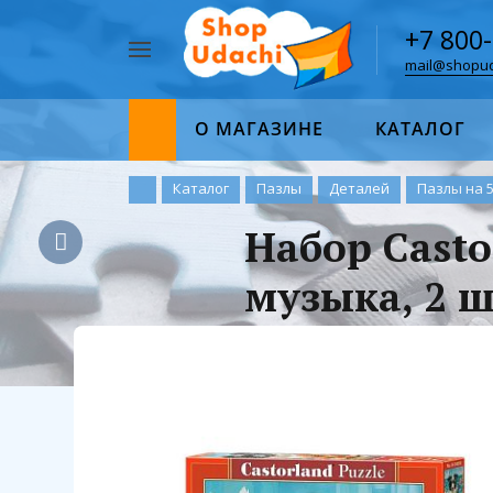
+7 800
mail@shopud
Например,
пазл
Найти
1000
О МАГАЗИНЕ
КАТАЛОГ
Каталог
Пазлы
Деталей
Пазлы на 
Набор Casto
музыка, 2 ш