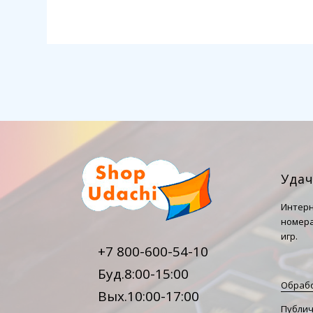
Уда
Интерн
номера
игр.
+7 800-600-54-10
Буд.8:00-15:00
Обрабо
Вых.10:00-17:00
Публич