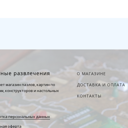
чные развлечения
О МАГАЗИНЕ
ет магазин пазлов, картин по
ДОСТАВКА И ОПЛАТА
м, конструкторов и настольных
КОНТАКТЫ
тка персональных данных
ная оферта