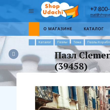
+7 800
mail@shopud
Например,
пазл
Найти
1000
О МАГАЗИНЕ
КАТАЛОГ
Каталог
Пазлы
Тема
Пазлы Корабл
Пазл Cleme
(39458)