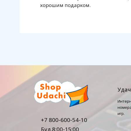
хорошим подарком.
Уда
Интерн
номера
игр.
+7 800-600-54-10
Буд.8:00-15:00