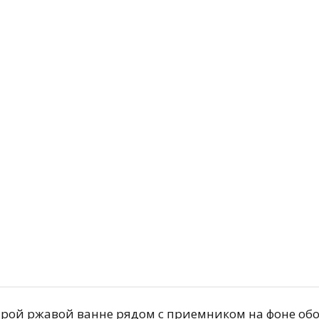
й
Подробнее
арой ржавой ванне рядом с приемником на фоне обод