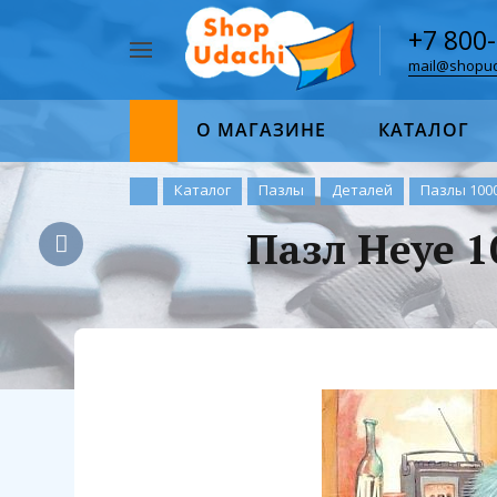
+7 800
mail@shopud
Например,
пазл
Найти
1000
О МАГАЗИНЕ
КАТАЛОГ
Каталог
Пазлы
Деталей
Пазлы 100
Пазл Heye 1