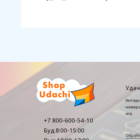
Уда
Интерн
номера
игр.
+7 800-600-54-10
Буд.8:00-15:00
Обрабо