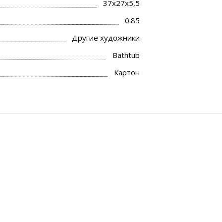
37x27x5,5
0.85
Другие художники
Bathtub
Картон