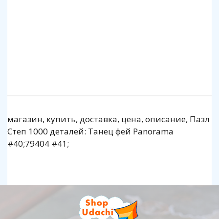
140 р.
1 140 р.
Подробнее
Подробнее
магазин, купить, доставка, цена, описание, Пазл
Степ 1000 деталей: Танец фей Panorama
#40;79404 #41;