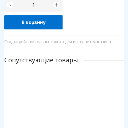
+
-
В корзину
Скидки действительны только для интернет-магазина.
Сопутствующие товары
Клей для пазлов Step
Коврик для пазлов Step до 2000 деталей