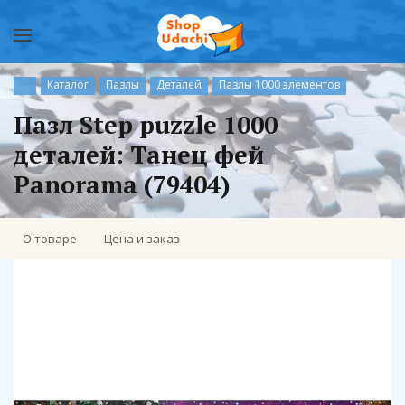
Каталог
Пазлы
Деталей
Пазлы 1000 элементов
Пазл Step puzzle 1000
деталей: Танец фей
Panorama (79404)
О товаре
Цена и заказ