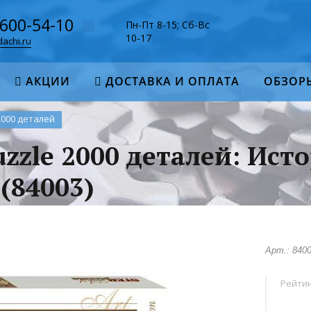
-600-54-10
Пн-Пт 8-15; Сб-Вс
10-17
achi.ru
АКЦИИ
ДОСТАВКА И ОПЛАТА
ОБЗОР
2000 деталей
uzzle 2000 деталей: Ист
(84003)
Арт.: 840
Рейтин