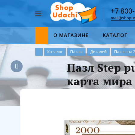
+7 800
mail@shopud
Например,
пазл
Найти
1000
О МАГАЗИНЕ
КАТАЛОГ
Каталог
Пазлы
Деталей
Пазлы на 
Пазл Step p
карта мира 